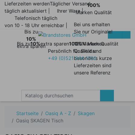
Lieferzeiten werden
Täglicher Versand
100%
täglich aktualisiert |
Ihrer Ware |
Marken Qualität
Telefonisch täglich
Bei uns erhalten
von 10 - 18 Uhr erreichbar |
Bis zu
Sie nur Originale!
10%
Bis zu
10%
extra sparen
100%
100% Marken
Marken Qualität
extra sparen
Persönlich für Sie da:
Qualität und
+49 (0)521 944 1700
besonders kurze
Lieferzeiten sind
unsere Referenz
Startseite
Oasiq A - Z
Skagen
Oasiq SKAGEN Tisch