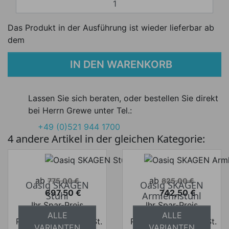
Das Produkt in der Ausführung ist wieder lieferbar ab
dem
IN DEN WARENKORB
Lassen Sie sich beraten, oder bestellen Sie direkt
bei Herrn Grewe unter Tel.:
+49 (0)521 944 1700
4 andere Artikel in der gleichen Kategorie:
Verkaufspreis
Verkaufspreis
ab
ab
775,00 €
825,00 €
Oasiq SKAGEN
Oasiq SKAGEN
697,50 €
742,50 €
Stuhl
Armlehnstuhl
Preis
Preis
Ihr Spar-Preis
Ihr Spar-Preis
ALLE
ALLE
Preise inkl. ges. MwSt.
Preise inkl. ges. MwSt.
VARIANTEN
VARIANTEN