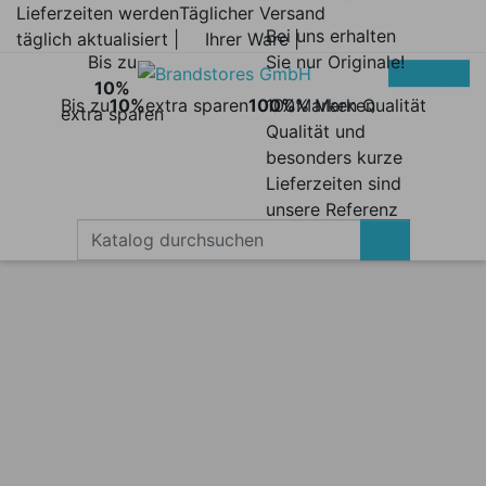
Lieferzeiten werden
Täglicher Versand
Bei uns erhalten
täglich aktualisiert |
Ihrer Ware |
Bis zu
Sie nur Originale!
10%
Bis zu
10%
extra sparen
100%
100% Marken
Marken Qualität
extra sparen
Qualität und
besonders kurze
Lieferzeiten sind
unsere Referenz