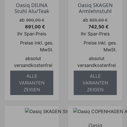
Oasiq DIUNA
Oasiq SKAGEN
Stuhl Alu/Teak
Armlehnstuhl
Verkaufspreis
Verkaufspreis
ab
ab
990,00 €
825,00 €
891,00 €
742,50 €
Preis
Preis
Ihr Spar-Preis
Ihr Spar-Preis
Preise inkl. ges.
Preise inkl. ges.
MwSt.
MwSt.
absolut
absolut
versandkostenfrei
versandkostenfrei
ALLE
ALLE
VARIANTEN
VARIANTEN
ZEIGEN
ZEIGEN
Oasiq