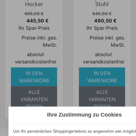
Hocker
Stuhl
Verkaufspreis
Verkaufspreis
495,00 €
545,00 €
445,50 €
490,50 €
Preis
Preis
Ihr Spar-Preis
Ihr Spar-Preis
Preise inkl. ges.
Preise inkl. ges.
MwSt.
MwSt.
absolut
absolut
versandkostenfrei
versandkostenfrei
IN DEN
IN DEN
WARENKORB
WARENKORB
ALLE
ALLE
VARIANTEN
VARIANTEN
ZEIGEN
ZEIGEN
Ihre Zustimmung zu Cookies
Unsere Marken
Um Ihr persönliches Shoppingerlebnis so angenehm wie möglic