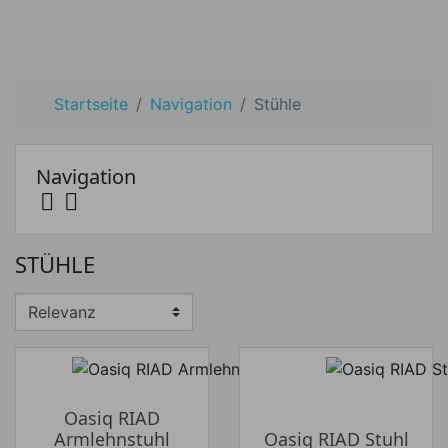
Startseite
Navigation
Stühle
Navigation


Preis
STÜHLE
Preis von
Preis bis
€
€
Hersteller
Oasiq RIAD
Armlehnstuhl
Oasiq RIAD Stuhl