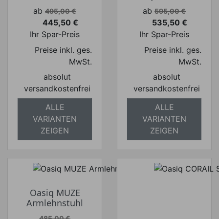
Verkaufspreis
Verkaufspreis
ab
ab
495,00 €
595,00 €
445,50 €
535,50 €
Preis
Preis
Ihr Spar-Preis
Ihr Spar-Preis
Preise inkl. ges.
Preise inkl. ges.
MwSt.
MwSt.
absolut
absolut
versandkostenfrei
versandkostenfrei
ALLE
ALLE
VARIANTEN
VARIANTEN
ZEIGEN
ZEIGEN
Oasiq MUZE
Armlehnstuhl
Verkaufspreis
485,00 €