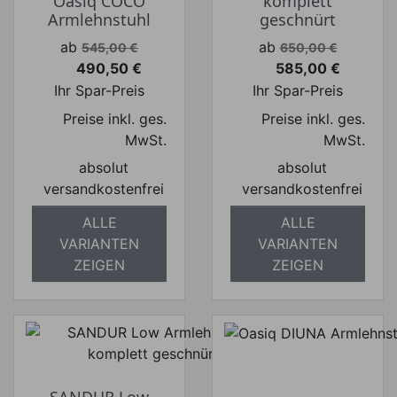
Oasiq COCO
komplett
Armlehnstuhl
geschnürt
Verkaufspreis
Verkaufspreis
ab
ab
545,00 €
650,00 €
490,50 €
585,00 €
Preis
Preis
Ihr Spar-Preis
Ihr Spar-Preis
Preise inkl. ges.
Preise inkl. ges.
MwSt.
MwSt.
absolut
absolut
versandkostenfrei
versandkostenfrei
ALLE
ALLE
VARIANTEN
VARIANTEN
ZEIGEN
ZEIGEN
SANDUR Low