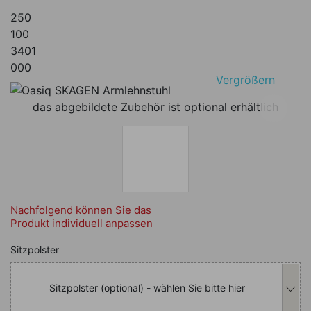
250
100
3401
000
Vergrößern
das abgebildete Zubehör ist optional erhältlich
Nachfolgend können Sie das
Produkt individuell anpassen
Nachfolgend können Sie das Produkt i
Sitzpolster
Sitzpolster (optional) - wählen Sie bitte hier