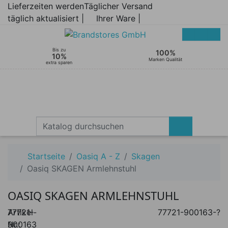
Lieferzeiten werden
Täglicher Versand
täglich aktualisiert |
Ihrer Ware |
Bis zu
100%
10%
Marken Qualität
extra sparen
Startseite
Oasiq A - Z
Skagen
Oasiq SKAGEN Armlehnstuhl
OASIQ SKAGEN ARMLEHNSTUHL
Artikel-
77721-
77721-900163-?
Nr.:
900163