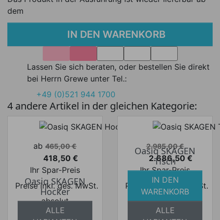
dem
IN DEN WARENKORB
Lassen Sie sich beraten, oder bestellen Sie direkt
bei Herrn Grewe unter Tel.:
+49 (0)521 944 1700
4 andere Artikel in der gleichen Kategorie:
Verkaufspreis
Verkaufspreis
ab
465,00 €
2.985,00 €
Oasiq SKAGEN
418,50 €
2.686,50 €
Tisch
Preis
Preis
Ihr Spar-Preis
Ihr Spar-Preis
IN DEN
Oasiq SKAGEN
Preise inkl. ges. MwSt.
Preise inkl. ges. MwSt.
Hocker
WARENKORB
absolut
absolut
ALLE
ALLE
versandkostenfrei
versandkostenfrei