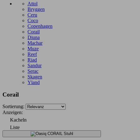
Preis von
€
Preis bis
€
Attol
Bryggen
Hersteller
Ceru
Coco
Produkte ansehen
2
Copenhagen
Corail
Diuna
Machar
Muze
Reef
Riad
Sandur
Serac
Skagen
Yland
Corail
Sortierung:
Anzeigen:
Kacheln
Liste