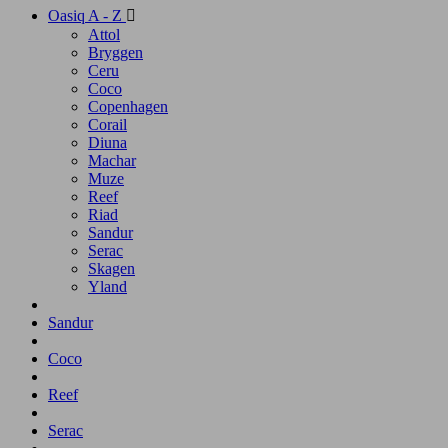
Oasiq A - Z

Attol
Bryggen
Ceru
Coco
Copenhagen
Corail
Diuna
Machar
Muze
Reef
Riad
Sandur
Serac
Skagen
Yland
Sandur
Coco
Reef
Serac