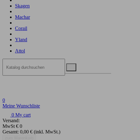
Skagen
Machar
Corail
Yland
Attol
0
Meine Wunschliste
0
My cart
Versand:
MwSt
€ 0
Gesamt:
0,00 €
(inkl. MwSt.)
zum Warenkorb