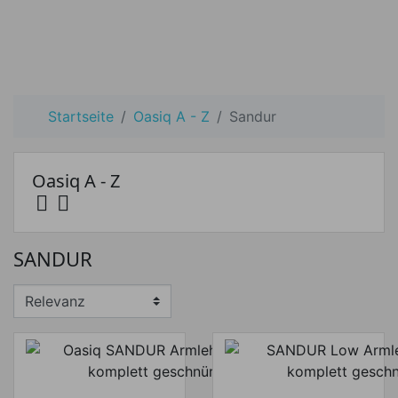
Startseite
Oasiq A - Z
Sandur
Oasiq A - Z


Preis
SANDUR
Preis von
Preis bis
€
€
Hersteller