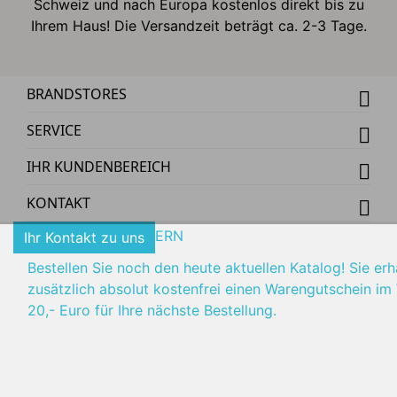
Schweiz und nach Europa kostenlos direkt bis zu
Ihrem Haus! Die Versandzeit beträgt ca. 2-3 Tage.
BRANDSTORES
SERVICE
IHR KUNDENBEREICH
KONTAKT
KATALOG
KATALOG ANFORDERN
Ihr Kontakt zu uns
Bestellen Sie noch den heute aktuellen Katalog! Sie erh
zusätzlich absolut kostenfrei einen Warengutschein im
20,- Euro für Ihre nächste Bestellung.