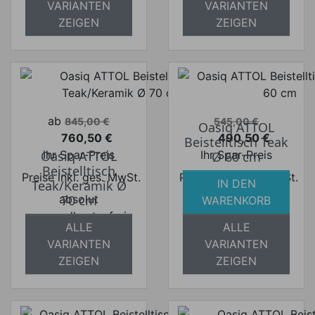
VARIANTEN
VARIANTEN
versandkostenfrei
versandkostenfrei
ZEIGEN
ZEIGEN
Verkaufspreis
Verkaufspreis
ab
845,00 €
545,00 €
Oasiq ATTOL
760,50 €
490,50 €
Beistelltisch Teak
Preis
Preis
Ihr Spar-Preis
Ihr Spar-Preis
Oasiq ATTOL
Ø 60 cm
Beistelltisch
Preise inkl. ges. MwSt.
Preise inkl. ges. MwSt.
IN DEN
Teak/Keramik Ø
absolut
absolut
70 cm
WARENKORB
versandkostenfrei
versandkostenfrei
ALLE
ALLE
VARIANTEN
VARIANTEN
ZEIGEN
ZEIGEN