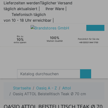
Lieferzeiten werden
Täglicher Versand
täglich aktualisiert |
Ihrer Ware |
Telefonisch täglich
von 10 - 18 Uhr erreichbar |
Bis zu
100%
10%
Persönlich für Sie da:
Marken Qualität
extra sparen
+49 (0)521 944 1700
Startseite
Oasiq A - Z
Attol
Oasiq ATTOL Beistelltisch Teak Ø 70 cm
OASIQ ATTOL BEISTELLTISCH TEAK Ø 70